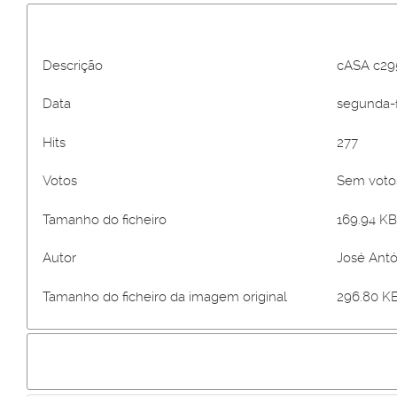
Descrição
cASA c29
Data
segunda-f
Hits
277
Votos
Sem vot
Tamanho do ficheiro
169.94 KB
Autor
José Antó
Tamanho do ficheiro da imagem original
296.80 KB