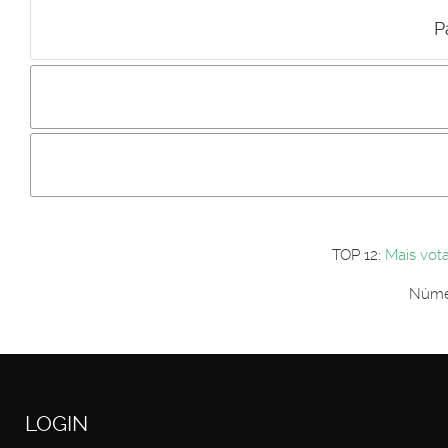
P
Incluir imagem :
Link da imagem :
Os comentári
Os visitantes não estão autorizados a colocar comentários. P
Primeiro autentique-se...
TOP 12:
Mais vot
Númer
LOGIN