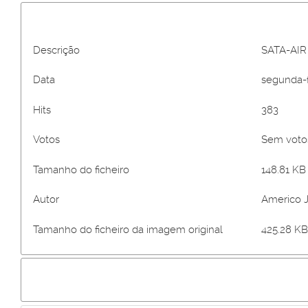
Descrição
SATA-AIR
Data
segunda-f
Hits
383
Votos
Sem vot
Tamanho do ficheiro
148.81 KB 
Autor
Americo 
Tamanho do ficheiro da imagem original
425.28 KB