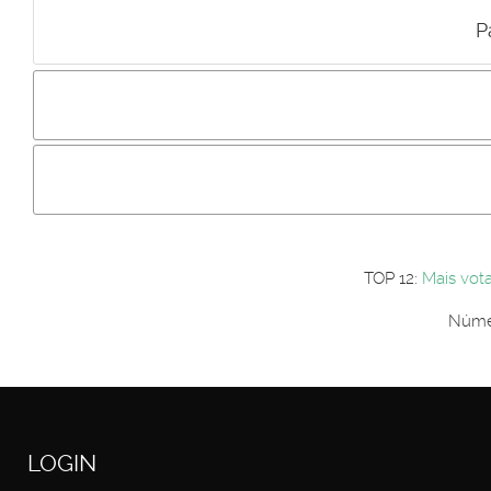
P
Incluir imagem :
Link da imagem :
Os comentári
Os visitantes não estão autorizados a colocar comentários. P
Primeiro autentique-se...
TOP 12:
Mais vot
Númer
LOGIN