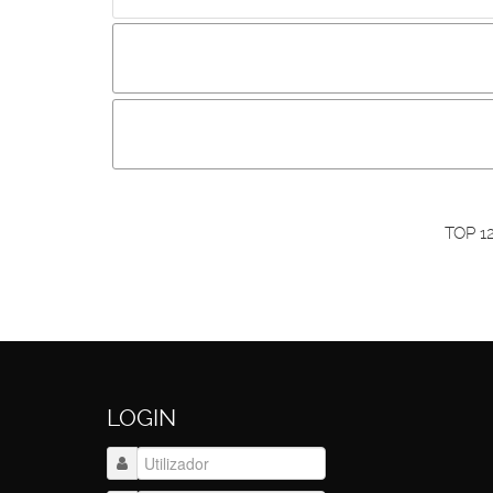
Incluir imagem :
Link da imagem :
O
Os visitantes não estão autorizados a colocar com
Primeiro autentique-se...
TOP 1
LOGIN