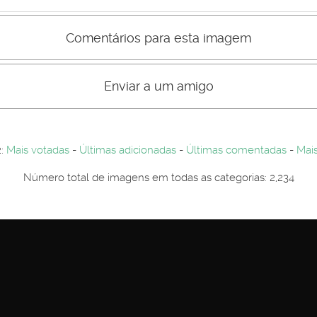
Comentários para esta imagem
s comentário não são visiveis para visitantes. Por-favor registe-se.
entários. Por-favor registe-se...
Enviar a um amigo
2:
Mais votadas
-
Últimas adicionadas
-
Últimas comentadas
-
Mais
Número total de imagens em todas as categorias: 2,234