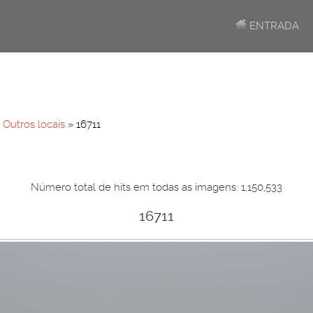
ENTRADA
»
Outros locais
» 16711
Número total de hits em todas as imagens: 1,150,533
16711