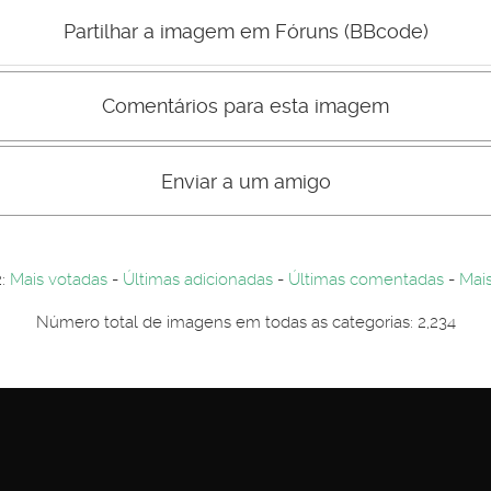
Mau
Bom
Partilhar a imagem em Fóruns (BBcode)
Comentários para esta imagem
s comentário não são visiveis para visitantes. Por-favor registe-se.
entários. Por-favor registe-se...
Enviar a um amigo
2:
Mais votadas
-
Últimas adicionadas
-
Últimas comentadas
-
Mais
Número total de imagens em todas as categorias: 2,234