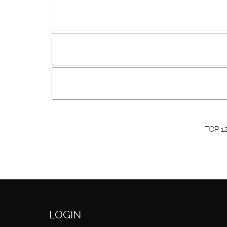
Incluir imagem :
Link da imagem :
O
Os visitantes não estão autorizados a colocar com
Primeiro autentique-se...
TOP 1
LOGIN