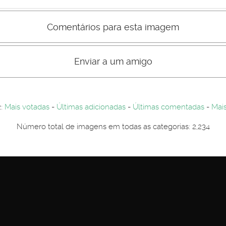
Comentários para esta imagem
s comentário não são visiveis para visitantes. Por-favor registe-se.
entários. Por-favor registe-se...
Enviar a um amigo
2:
Mais votadas
-
Últimas adicionadas
-
Últimas comentadas
-
Mais
Número total de imagens em todas as categorias: 2,234