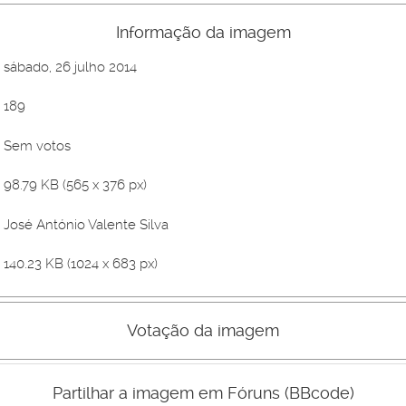
Informação da imagem
sábado, 26 julho 2014
189
Sem votos
98.79 KB (565 x 376 px)
José António Valente Silva
140.23 KB (1024 x 683 px)
Votação da imagem
Mau
Bom
Partilhar a imagem em Fóruns (BBcode)