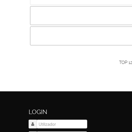
Incluir imagem :
Link da imagem :
O
Os visitantes não estão autorizados a colocar com
Primeiro autentique-se...
TOP 1
LOGIN