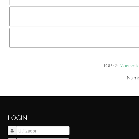
Incluir imagem :
Link da imagem :
Os comentári
Os visitantes não estão autorizados a colocar comentários. P
Primeiro autentique-se...
TOP 12:
Mais vot
Númer
LOGIN