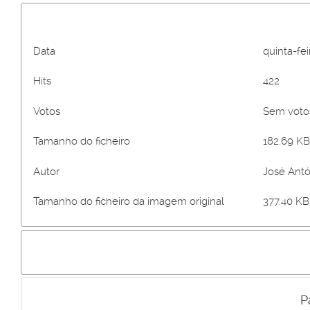
Data
quinta-fe
Hits
422
Votos
Sem vot
Tamanho do ficheiro
182.69 KB
Autor
José Antó
Tamanho do ficheiro da imagem original
377.40 KB 
P