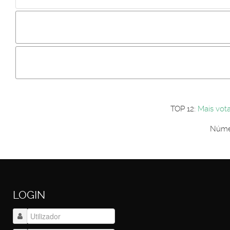
Incluir imagem :
Link da imagem :
Os comentári
Os visitantes não estão autorizados a colocar comentários. P
Primeiro autentique-se...
TOP 12:
Mais vot
Númer
LOGIN