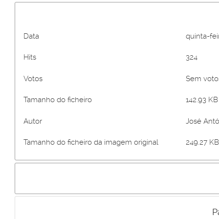
Data
quinta-fe
Hits
324
Votos
Sem vot
Tamanho do ficheiro
142.93 KB 
Autor
José Antó
Tamanho do ficheiro da imagem original
249.27 KB
P