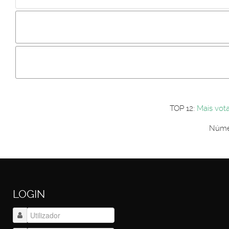
Incluir imagem :
Link da imagem :
Os comentári
Os visitantes não estão autorizados a colocar comentários. P
Primeiro autentique-se...
TOP 12:
Mais vot
Númer
LOGIN