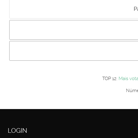
P
Incluir imagem :
Link da imagem :
Os comentári
Os visitantes não estão autorizados a colocar comentários. P
Primeiro autentique-se...
TOP 12:
Mais vot
Númer
LOGIN