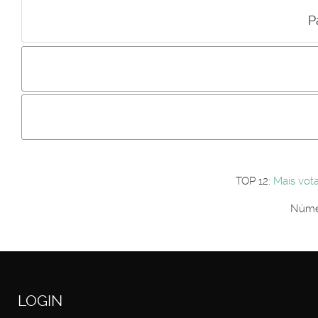
P
Incluir imagem :
Link da imagem :
Os comentári
Os visitantes não estão autorizados a colocar comentários. P
Primeiro autentique-se...
TOP 12:
Mais vot
Númer
LOGIN