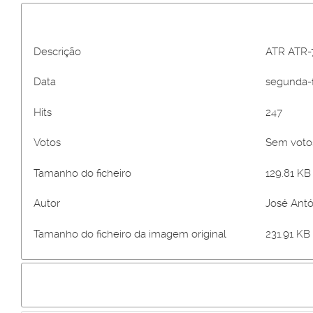
Descrição
ATR ATR-7
Data
segunda-fe
Hits
247
Votos
Sem vot
Tamanho do ficheiro
129.81 KB 
Autor
José Antó
Tamanho do ficheiro da imagem original
231.91 KB 