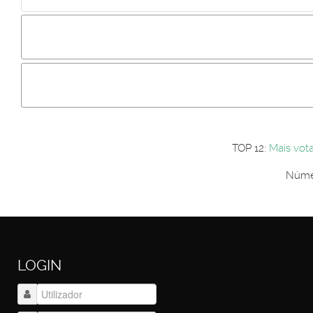
Incluir imagem :
Link da imagem :
Os comentári
Os visitantes não estão autorizados a colocar comentários. P
Primeiro autentique-se...
TOP 12:
Mais vot
Númer
LOGIN