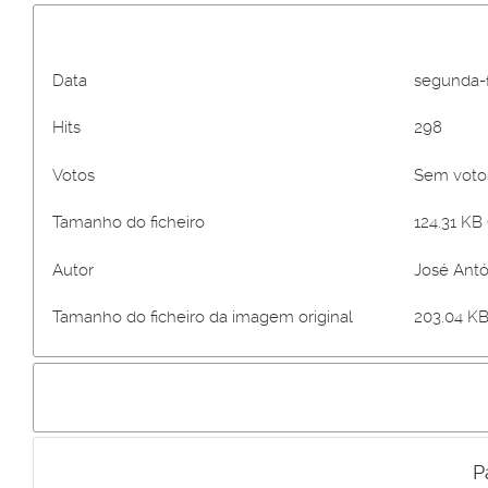
Data
segunda-f
Hits
298
Votos
Sem vot
Tamanho do ficheiro
124.31 KB 
Autor
José Antó
Tamanho do ficheiro da imagem original
203.04 KB
P