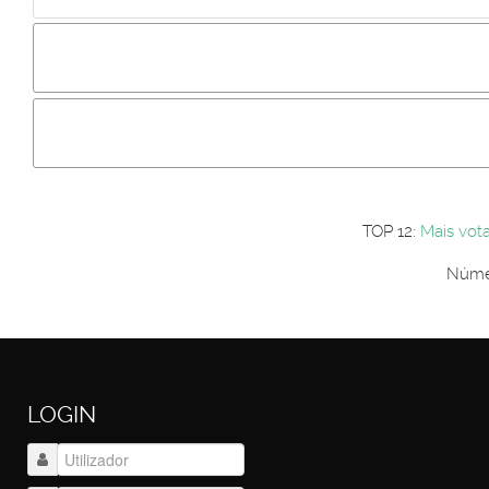
Incluir imagem :
Link da imagem :
Os comentári
Os visitantes não estão autorizados a colocar comentários. P
Primeiro autentique-se...
TOP 12:
Mais vot
Númer
LOGIN