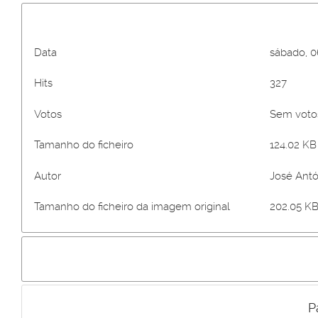
Data
sábado, 0
Hits
327
Votos
Sem vot
Tamanho do ficheiro
124.02 KB 
Autor
José Antó
Tamanho do ficheiro da imagem original
202.05 KB
P