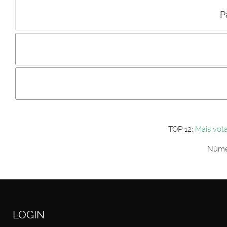
P
Incluir imagem :
Link da imagem :
Os comentári
Os visitantes não estão autorizados a colocar comentários. P
Primeiro autentique-se...
TOP 12:
Mais vot
Númer
LOGIN