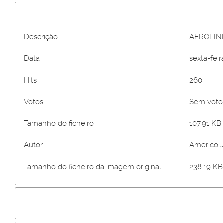
Descrição
AEROLINE
Data
sexta-fei
Hits
260
Votos
Sem vot
Tamanho do ficheiro
107.91 KB 
Autor
Americo 
Tamanho do ficheiro da imagem original
238.19 KB 