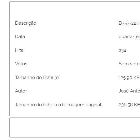
Descrição
B757-224 
Data
quarta-fei
Hits
234
Votos
Sem vot
Tamanho do ficheiro
125.90 KB 
Autor
José Antó
Tamanho do ficheiro da imagem original
236.58 KB