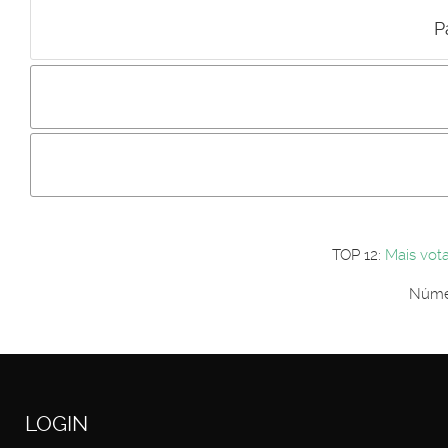
P
Incluir imagem :
Link da imagem :
Os comentári
Os visitantes não estão autorizados a colocar comentários. P
Primeiro autentique-se...
TOP 12:
Mais vot
Númer
LOGIN