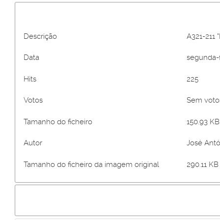
Descrição
A321-211 
Data
segunda-fe
Hits
225
Votos
Sem vot
Tamanho do ficheiro
150.93 KB 
Autor
José Antó
Tamanho do ficheiro da imagem original
290.11 KB 