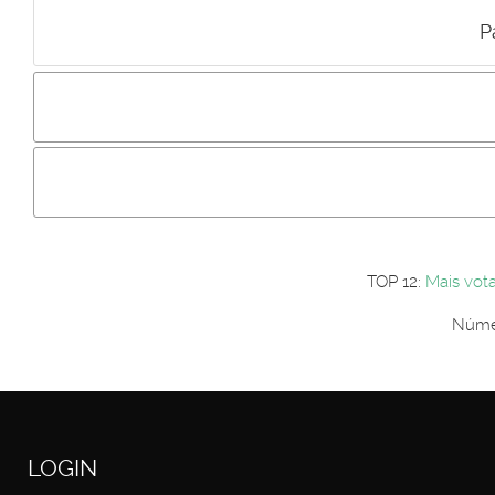
P
Incluir imagem :
Link da imagem :
Os comentári
Os visitantes não estão autorizados a colocar comentários. P
Primeiro autentique-se...
TOP 12:
Mais vot
Númer
LOGIN