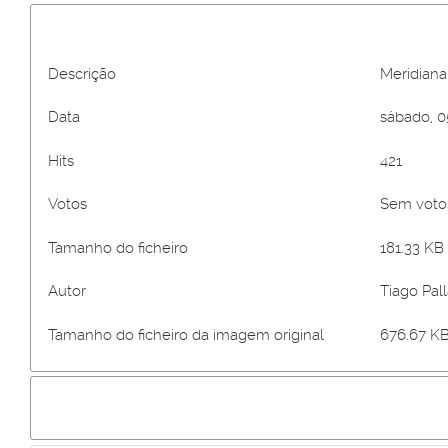
Descrição
Meridiana
Data
sábado, 0
Hits
421
Votos
Sem vot
Tamanho do ficheiro
181.33 KB 
Autor
Tiago Pall
Tamanho do ficheiro da imagem original
676.67 KB