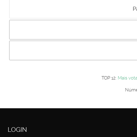
P
Incluir imagem :
Link da imagem :
Os comentári
Os visitantes não estão autorizados a colocar comentários. P
Primeiro autentique-se...
TOP 12:
Mais vot
Númer
LOGIN