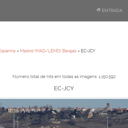
ENTRADA
Espanha
»
Madrid (MAD/LEMD) Barajas
» EC-JCY
Número total de hits em todas as imagens: 1,150,592
EC-JCY