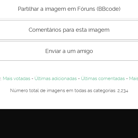
Mau
Bom
Partilhar a imagem em Fóruns (BBcode)
Comentários para esta imagem
s comentário não são visiveis para visitantes. Por-favor registe-se.
entários. Por-favor registe-se...
Enviar a um amigo
2:
Mais votadas
-
Últimas adicionadas
-
Últimas comentadas
-
Mais
Número total de imagens em todas as categorias: 2,234