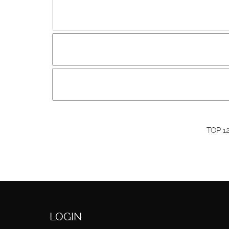
Incluir imagem :
Link da imagem :
O
Os visitantes não estão autorizados a colocar com
Primeiro autentique-se...
TOP 1
LOGIN