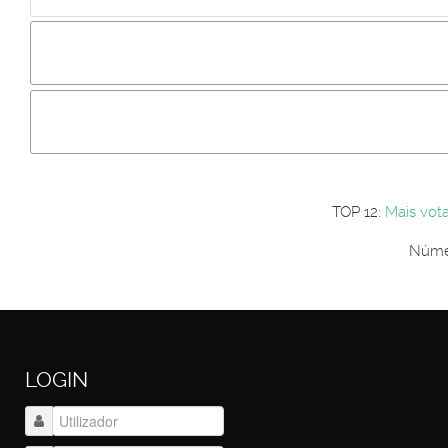
Incluir imagem :
Link da imagem :
Os comentári
Os visitantes não estão autorizados a colocar comentários. P
Primeiro autentique-se...
TOP 12:
Mais vot
Númer
LOGIN