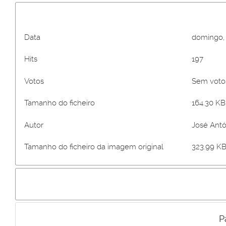
Data
domingo, 
Hits
197
Votos
Sem vot
Tamanho do ficheiro
164.30 KB 
Autor
José Antó
Tamanho do ficheiro da imagem original
323.99 KB
P