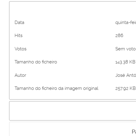
Data
quinta-fe
Hits
286
Votos
Sem vot
Tamanho do ficheiro
143.38 KB 
Autor
José Antó
Tamanho do ficheiro da imagem original
257.92 KB 
P