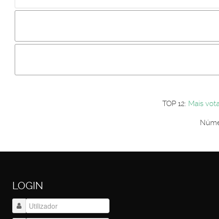
Incluir imagem :
Link da imagem :
Os comentári
Os visitantes não estão autorizados a colocar comentários. P
Primeiro autentique-se...
TOP 12:
Mais vot
Númer
LOGIN