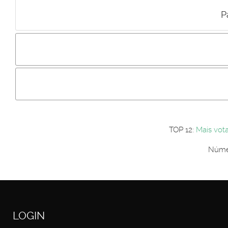
P
Incluir imagem :
Link da imagem :
Os comentári
Os visitantes não estão autorizados a colocar comentários. P
Primeiro autentique-se...
TOP 12:
Mais vot
Númer
LOGIN