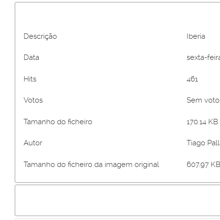
Descrição
Iberia
Data
sexta-feir
Hits
461
Votos
Sem vot
Tamanho do ficheiro
170.14 KB 
Autor
Tiago Pall
Tamanho do ficheiro da imagem original
607.97 KB