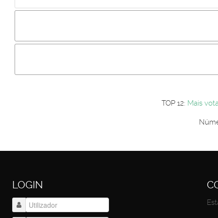
Incluir imagem :
Link da imagem :
Os comentári
Os visitantes não estão autorizados a colocar comentários. P
Primeiro autentique-se...
TOP 12:
Mais vot
Númer
LOGIN
C
Est