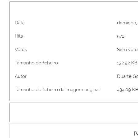
Data
domingo,
Hits
572
Votos
Sem vot
Tamanho do ficheiro
132.92 KB 
Autor
Duarte G
Tamanho do ficheiro da imagem original
434.09 KB
P