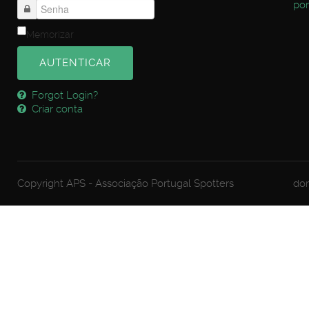
por
Memorizar
AUTENTICAR
Forgot Login?
Criar conta
Copyright APS - Associação Portugal Spotters
dom