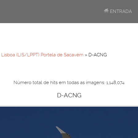
ENTRADA
»
Lisboa (LIS/LPPT) Portela de Sacavém
» D-ACNG
Número total de hits em todas as imagens: 1,148,074
D-ACNG