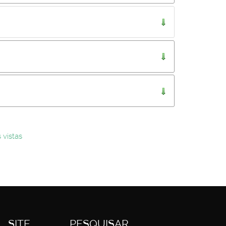
..
 vistas
SITE
PESQUISAR