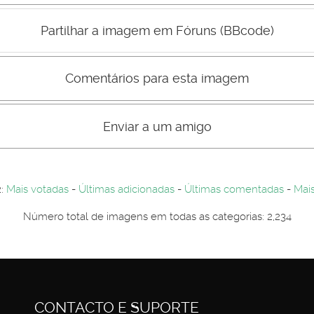
Mau
Bom
Partilhar a imagem em Fóruns (BBcode)
Comentários para esta imagem
s comentário não são visiveis para visitantes. Por-favor registe-se.
entários. Por-favor registe-se...
Enviar a um amigo
2:
Mais votadas
-
Últimas adicionadas
-
Últimas comentadas
-
Mais
Número total de imagens em todas as categorias: 2,234
CONTACTO E SUPORTE