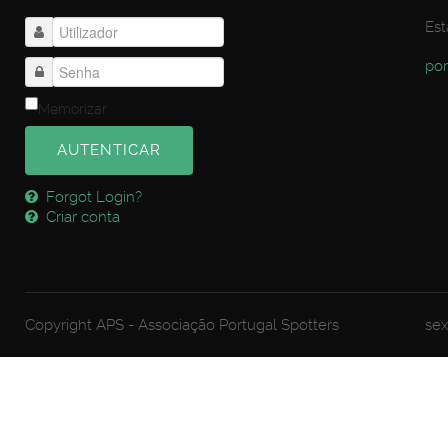
Est
por
Memorizar
AUTENTICAR
Forgot Login?
Criar conta
Copyright APS - Associação Portugal Spotters
sex