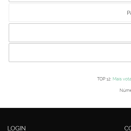
P
Incluir imagem :
Link da imagem :
Os comentári
Os visitantes não estão autorizados a colocar comentários. P
Primeiro autentique-se...
TOP 12:
Mais vot
Númer
LOGIN
C