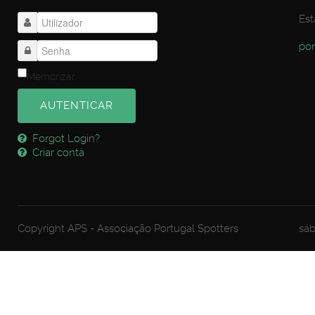
Est
por
Memorizar
AUTENTICAR
Forgot Login?
Criar conta
Copyright APS - Associação Portugal Spotters
sáb