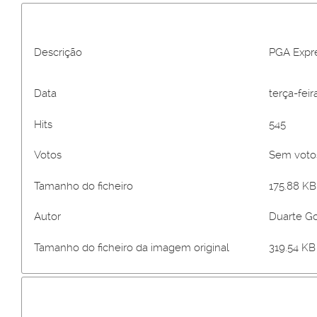
Descrição
PGA Expr
Data
terça-feir
Hits
545
Votos
Sem vot
Tamanho do ficheiro
175.88 KB 
Autor
Duarte G
Tamanho do ficheiro da imagem original
319.54 KB 