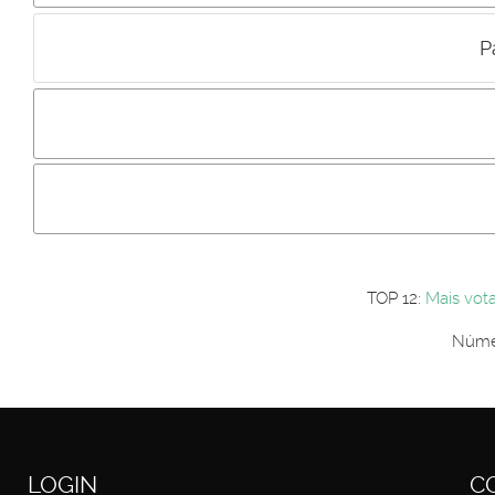
P
Incluir imagem :
Link da imagem :
Os comentári
Os visitantes não estão autorizados a colocar comentários. P
Primeiro autentique-se...
TOP 12:
Mais vot
Númer
LOGIN
C