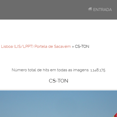
ENTRADA
»
Lisboa (LIS/LPPT) Portela de Sacavém
» CS-TON
Número total de hits em todas as imagens: 1,148,175
CS-TON