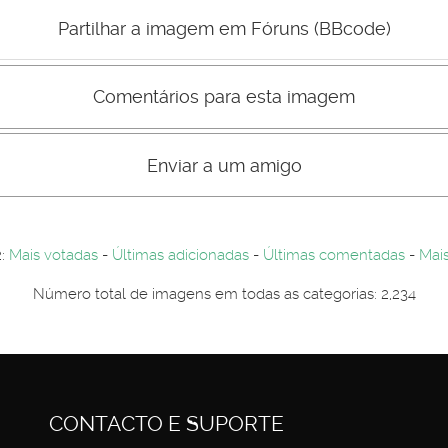
Mau
Bom
Partilhar a imagem em Fóruns (BBcode)
Comentários para esta imagem
s comentário não são visiveis para visitantes. Por-favor registe-se.
entários. Por-favor registe-se...
Enviar a um amigo
2:
Mais votadas
-
Últimas adicionadas
-
Últimas comentadas
-
Mais
Número total de imagens em todas as categorias: 2,234
CONTACTO E SUPORTE