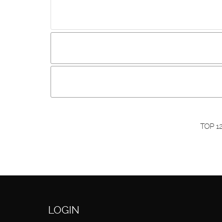
Incluir imagem :
Link da imagem :
O
Os visitantes não estão autorizados a colocar com
Primeiro autentique-se...
TOP 1
LOGIN