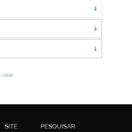
..
 vistas
SITE
PESQUISAR