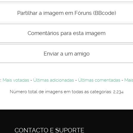
Mau
Bom
Partilhar a imagem em Fóruns (BBcode)
Comentários para esta imagem
s comentário não são visiveis para visitantes. Por-favor registe-se.
entários. Por-favor registe-se...
Enviar a um amigo
2:
Mais votadas
-
Últimas adicionadas
-
Últimas comentadas
-
Mais
Número total de imagens em todas as categorias: 2,234
CONTACTO E SUPORTE