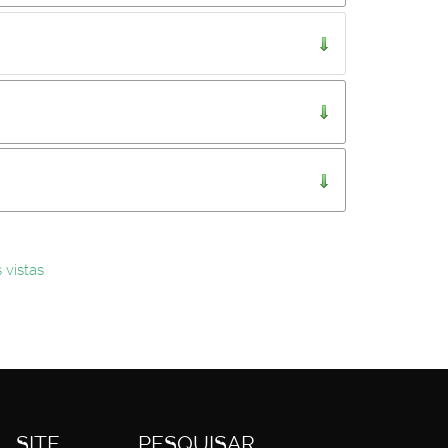
..
 vistas
SITE
PESQUISAR