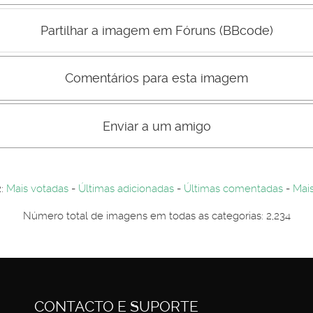
Mau
Bom
Partilhar a imagem em Fóruns (BBcode)
Comentários para esta imagem
s comentário não são visiveis para visitantes. Por-favor registe-se.
entários. Por-favor registe-se...
Enviar a um amigo
2:
Mais votadas
-
Últimas adicionadas
-
Últimas comentadas
-
Mais
Número total de imagens em todas as categorias: 2,234
CONTACTO E SUPORTE