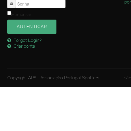
por
Memorizar
AUTENTICAR
Forgot Login?
Criar conta
Copyright APS - Associação Portugal Spotters
sáb