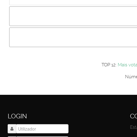
Incluir imagem :
Link da imagem :
Os comentári
Os visitantes não estão autorizados a colocar comentários. P
Primeiro autentique-se...
TOP 12:
Mais vot
Númer
LOGIN
C
Est