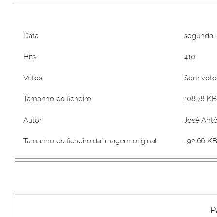
Data
segunda-f
Hits
410
Votos
Sem vot
Tamanho do ficheiro
108.78 KB 
Autor
José Antó
Tamanho do ficheiro da imagem original
192.66 KB
P