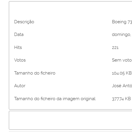
Descrição
Boeing 7
Data
domingo, 
Hits
221
Votos
Sem vot
Tamanho do ficheiro
104.05 KB 
Autor
José Antó
Tamanho do ficheiro da imagem original
377.74 KB 