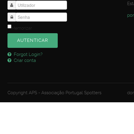
Est
por
Memorizar
AUTENTICAR
Forgot Login?
Criar conta
Copyright APS - Associação Portugal Spotters
dom