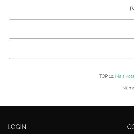
P
Incluir imagem :
Link da imagem :
Os comentári
Os visitantes não estão autorizados a colocar comentários. P
Primeiro autentique-se...
TOP 12:
Mais vot
Númer
LOGIN
C