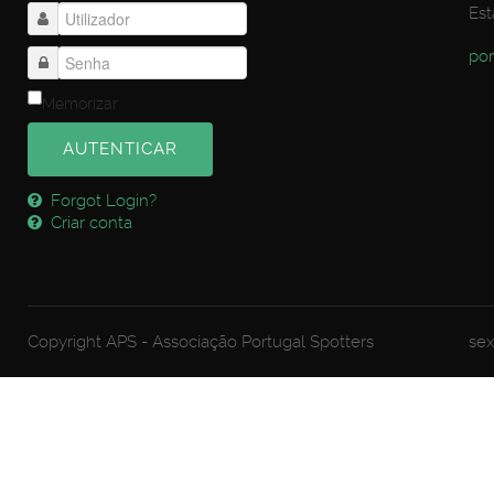
Est
por
Memorizar
AUTENTICAR
Forgot Login?
Criar conta
Copyright APS - Associação Portugal Spotters
sex