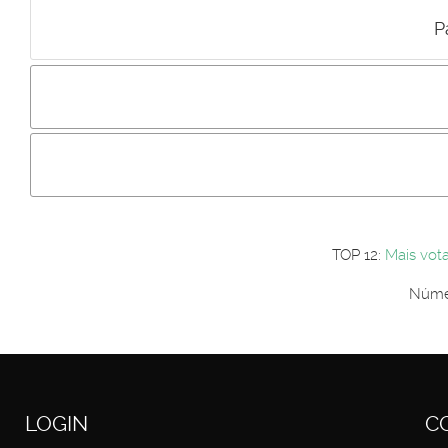
P
Incluir imagem :
Link da imagem :
Os comentári
Os visitantes não estão autorizados a colocar comentários. P
Primeiro autentique-se...
TOP 12:
Mais vot
Númer
LOGIN
C