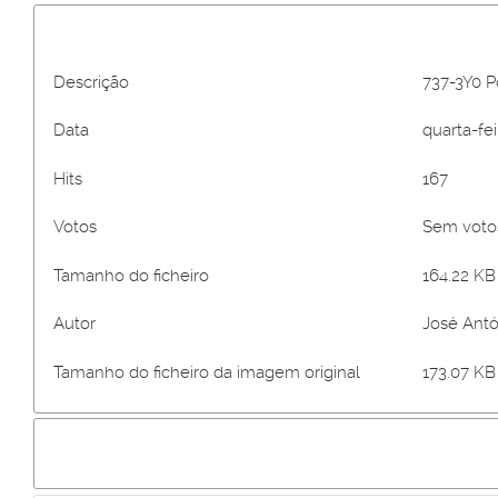
Descrição
737-3Y0 Po
Data
quarta-fei
Hits
167
Votos
Sem vot
Tamanho do ficheiro
164.22 KB 
Autor
José Antó
Tamanho do ficheiro da imagem original
173.07 KB 