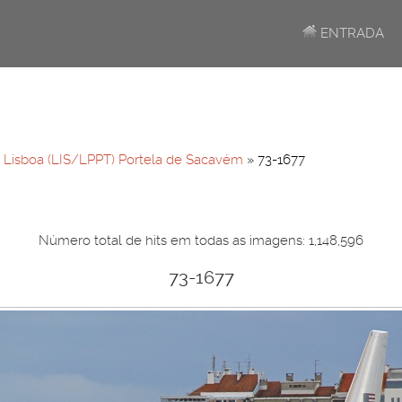
ENTRADA
»
Lisboa (LIS/LPPT) Portela de Sacavém
» 73-1677
Número total de hits em todas as imagens: 1,148,596
73-1677