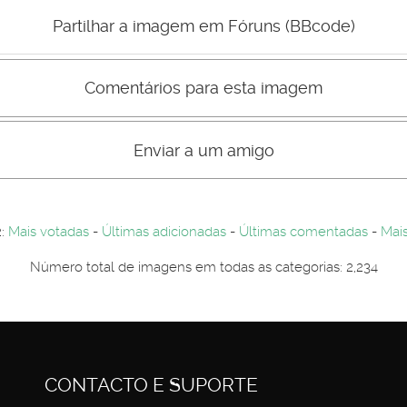
Mau
Bom
Partilhar a imagem em Fóruns (BBcode)
Comentários para esta imagem
s comentário não são visiveis para visitantes. Por-favor registe-se.
entários. Por-favor registe-se...
Enviar a um amigo
2:
Mais votadas
-
Últimas adicionadas
-
Últimas comentadas
-
Mais
Número total de imagens em todas as categorias: 2,234
CONTACTO E SUPORTE