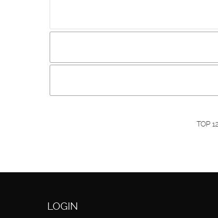
Incluir imagem :
Link da imagem :
O
Os visitantes não estão autorizados a colocar com
Primeiro autentique-se...
TOP 1
LOGIN