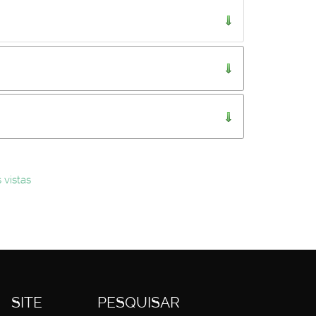
..
 vistas
SITE
PESQUISAR