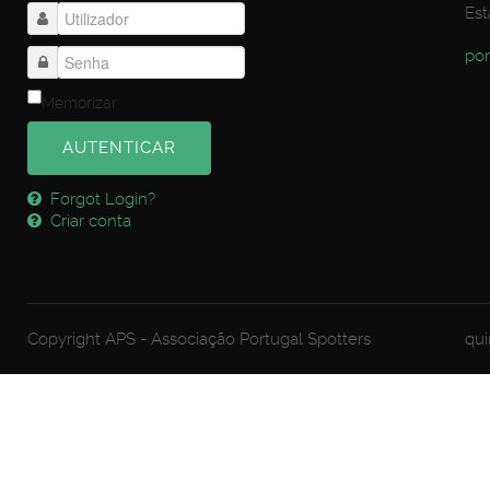
Est
por
Memorizar
AUTENTICAR
Forgot Login?
Criar conta
Copyright APS - Associação Portugal Spotters
qui