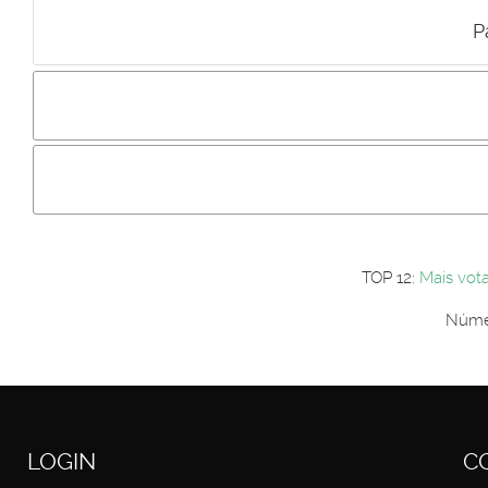
P
Incluir imagem :
Link da imagem :
Os comentári
Os visitantes não estão autorizados a colocar comentários. P
Primeiro autentique-se...
TOP 12:
Mais vot
Númer
LOGIN
C