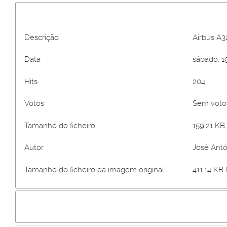
Descrição
Airbus A3
Data
sábado, 1
Hits
204
Votos
Sem vot
Tamanho do ficheiro
159.21 KB 
Autor
José Antó
Tamanho do ficheiro da imagem original
411.14 KB 