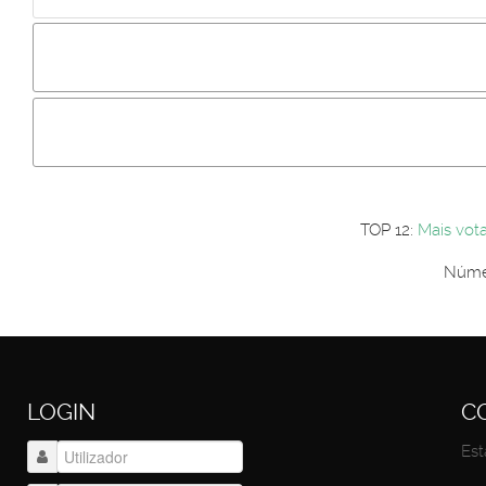
Incluir imagem :
Link da imagem :
Os comentári
Os visitantes não estão autorizados a colocar comentários. P
Primeiro autentique-se...
TOP 12:
Mais vot
Númer
LOGIN
C
Est