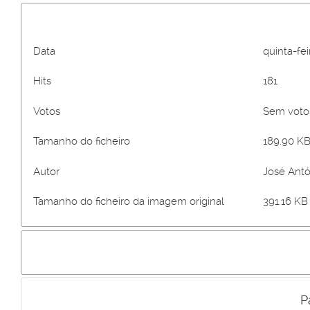
Data
quinta-fe
Hits
181
Votos
Sem vot
Tamanho do ficheiro
189.90 KB
Autor
José Antó
Tamanho do ficheiro da imagem original
391.16 KB 
P