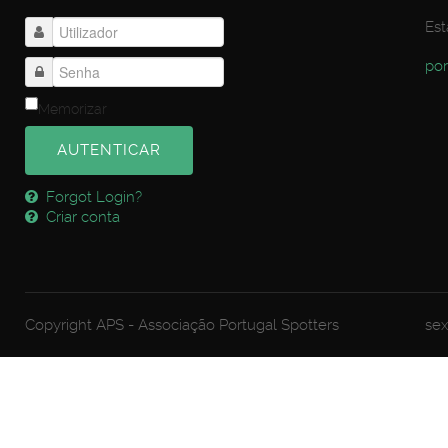
Est
por
Memorizar
AUTENTICAR
Forgot Login?
Criar conta
Copyright APS - Associação Portugal Spotters
sex