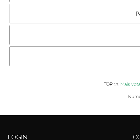
P
Incluir imagem :
Link da imagem :
Os comentári
Os visitantes não estão autorizados a colocar comentários. P
Primeiro autentique-se...
TOP 12:
Mais vot
Númer
LOGIN
C