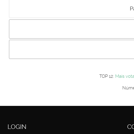
P
Incluir imagem :
Link da imagem :
Os comentári
Os visitantes não estão autorizados a colocar comentários. P
Primeiro autentique-se...
TOP 12:
Mais vot
Númer
LOGIN
C