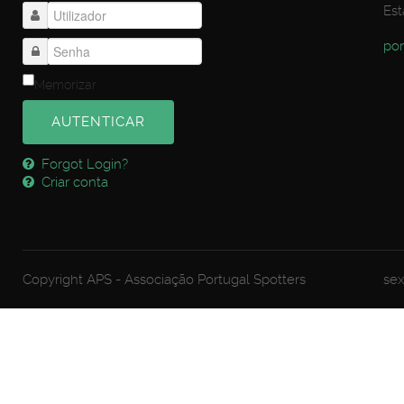
Est
por
Memorizar
AUTENTICAR
Forgot Login?
Criar conta
Copyright APS - Associação Portugal Spotters
sex