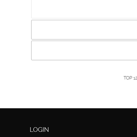
Incluir imagem :
Link da imagem :
O
Os visitantes não estão autorizados a colocar com
Primeiro autentique-se...
TOP 1
LOGIN