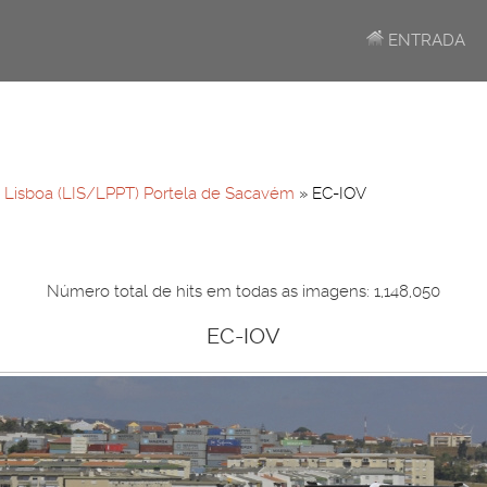
ENTRADA
»
Lisboa (LIS/LPPT) Portela de Sacavém
» EC-IOV
Número total de hits em todas as imagens: 1,148,050
EC-IOV