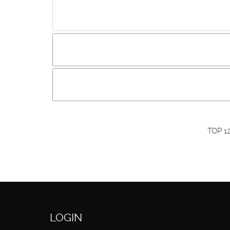
Incluir imagem :
Link da imagem :
O
Os visitantes não estão autorizados a colocar com
Primeiro autentique-se...
TOP 1
LOGIN