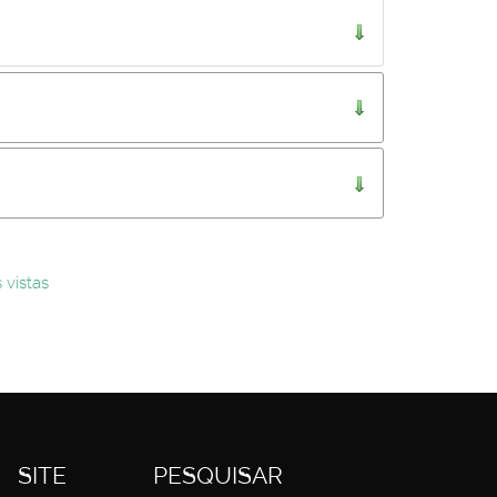
..
 vistas
SITE
PESQUISAR