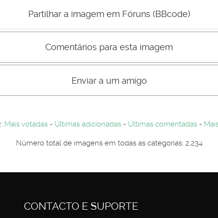
Mau
Bom
Partilhar a imagem em Fóruns (BBcode)
Comentários para esta imagem
s comentário não são visiveis para visitantes. Por-favor registe-se.
entários. Por-favor registe-se...
Enviar a um amigo
2:
Mais votadas
-
Últimas adicionadas
-
Últimas comentadas
-
Mais
Número total de imagens em todas as categorias: 2,234
CONTACTO E SUPORTE