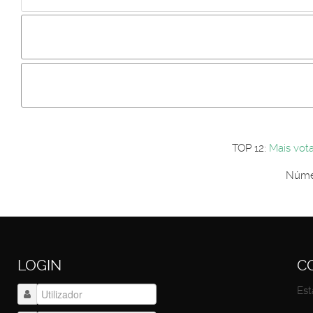
Incluir imagem :
Link da imagem :
Os comentári
Os visitantes não estão autorizados a colocar comentários. P
Primeiro autentique-se...
TOP 12:
Mais vot
Númer
LOGIN
C
Est