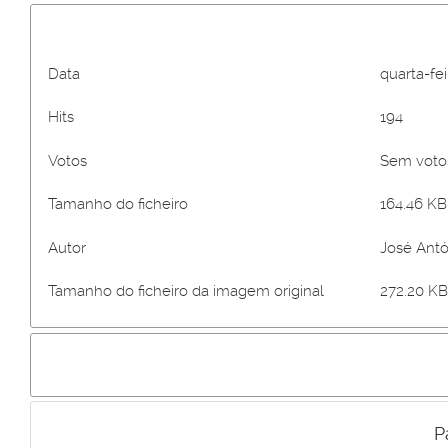
Data
quarta-fei
Hits
194
Votos
Sem vot
Tamanho do ficheiro
164.46 KB 
Autor
José Antó
Tamanho do ficheiro da imagem original
272.20 KB
P