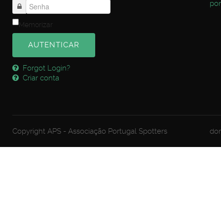
por
Memorizar
AUTENTICAR
Forgot Login?
Criar conta
Copyright APS - Associação Portugal Spotters
dom