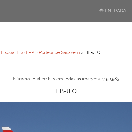
ENTRADA
»
Lisboa (LIS/LPPT) Portela de Sacavém
» HB-JLQ
Número total de hits em todas as imagens: 1,150,583
HB-JLQ