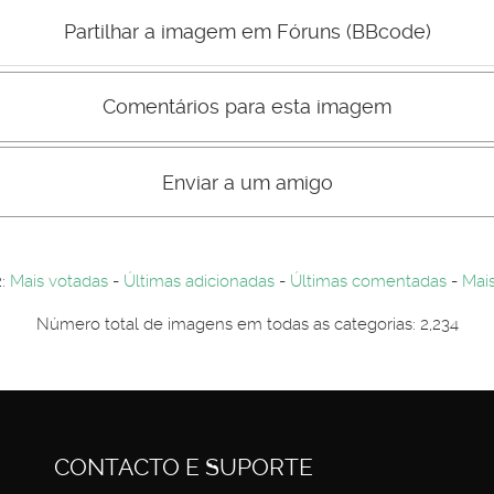
Mau
Bom
Partilhar a imagem em Fóruns (BBcode)
Comentários para esta imagem
s comentário não são visiveis para visitantes. Por-favor registe-se.
entários. Por-favor registe-se...
Enviar a um amigo
2:
Mais votadas
-
Últimas adicionadas
-
Últimas comentadas
-
Mais
Número total de imagens em todas as categorias: 2,234
CONTACTO E SUPORTE