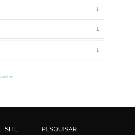
..
 vistas
SITE
PESQUISAR