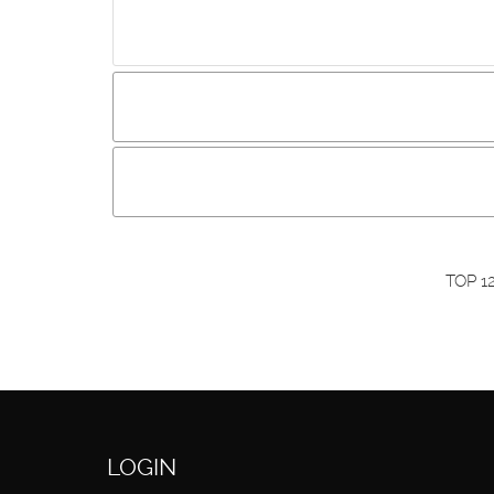
Incluir imagem :
Link da imagem :
O
Os visitantes não estão autorizados a colocar com
Primeiro autentique-se...
TOP 1
LOGIN