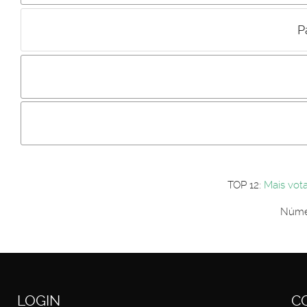
P
Incluir imagem :
Link da imagem :
Os comentári
Os visitantes não estão autorizados a colocar comentários. P
Primeiro autentique-se...
TOP 12:
Mais vot
Númer
LOGIN
C