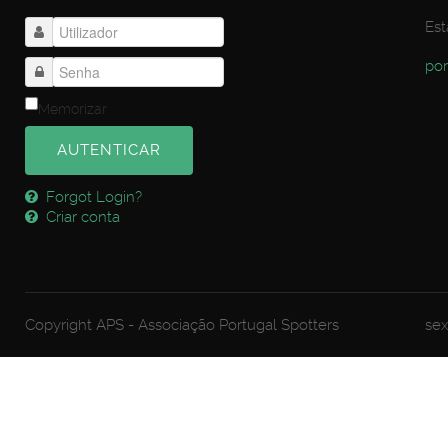
Est
por
Memorizar
AUTENTICAR
Forgot Login?
Criar conta
Copyright APS - Associação Portugal Spotters
sex