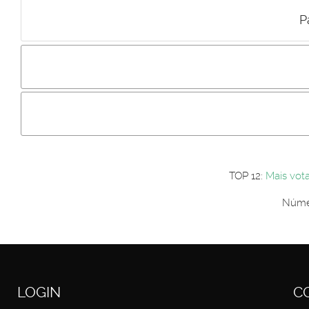
P
Incluir imagem :
Link da imagem :
Os comentári
Os visitantes não estão autorizados a colocar comentários. P
Primeiro autentique-se...
TOP 12:
Mais vot
Númer
LOGIN
C