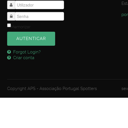
Est
por
Memorizar
AUTENTICAR
Forgot Login?
Criar conta
Copyright APS - Associação Portugal Spotters
sex