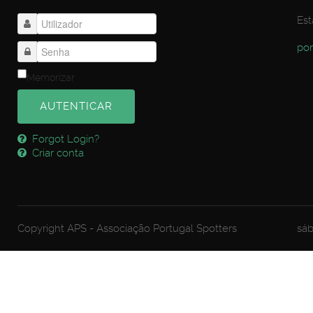
Est
por
Memorizar
AUTENTICAR
Forgot Login?
Criar conta
Copyright APS - Associação Portugal Spotters
sáb