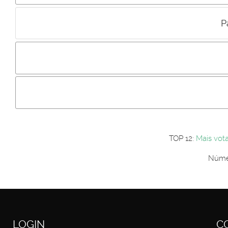
P
Incluir imagem :
Link da imagem :
Os comentári
Os visitantes não estão autorizados a colocar comentários. P
Primeiro autentique-se...
TOP 12:
Mais vot
Númer
LOGIN
C