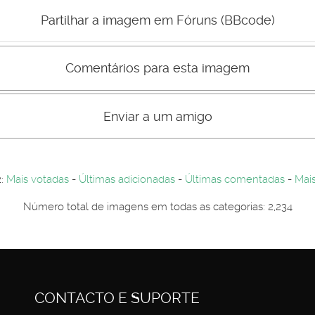
Mau
Bom
Partilhar a imagem em Fóruns (BBcode)
Comentários para esta imagem
s comentário não são visiveis para visitantes. Por-favor registe-se.
entários. Por-favor registe-se...
Enviar a um amigo
2:
Mais votadas
-
Últimas adicionadas
-
Últimas comentadas
-
Mais
Número total de imagens em todas as categorias: 2,234
CONTACTO E SUPORTE