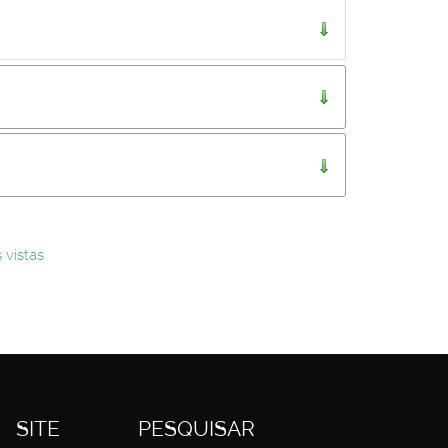
..
 vistas
SITE
PESQUISAR