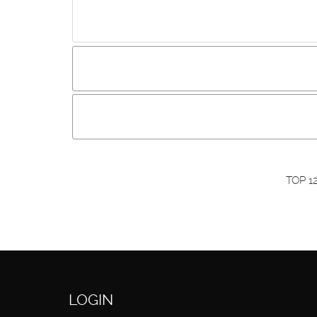
Incluir imagem :
Link da imagem :
O
Os visitantes não estão autorizados a colocar com
Primeiro autentique-se...
TOP 1
LOGIN