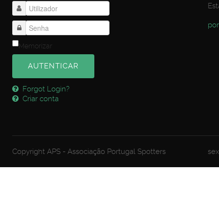
Est
por
Memorizar
AUTENTICAR
Forgot Login?
Criar conta
Copyright APS - Associação Portugal Spotters
sex