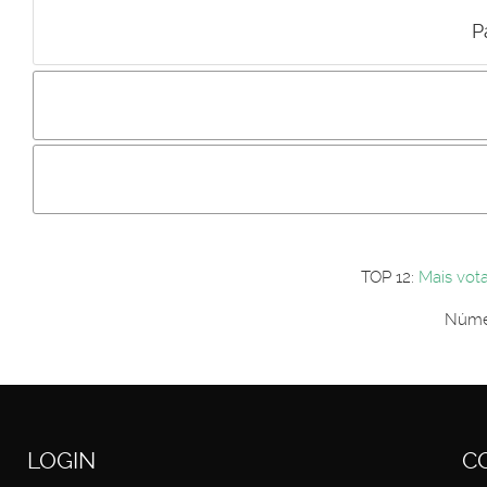
P
Incluir imagem :
Link da imagem :
Os comentári
Os visitantes não estão autorizados a colocar comentários. P
Primeiro autentique-se...
TOP 12:
Mais vot
Númer
LOGIN
C