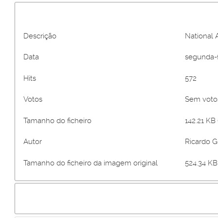
Descrição
National A
Data
segunda-f
Hits
572
Votos
Sem vot
Tamanho do ficheiro
142.21 KB 
Autor
Ricardo 
Tamanho do ficheiro da imagem original
524.34 KB 