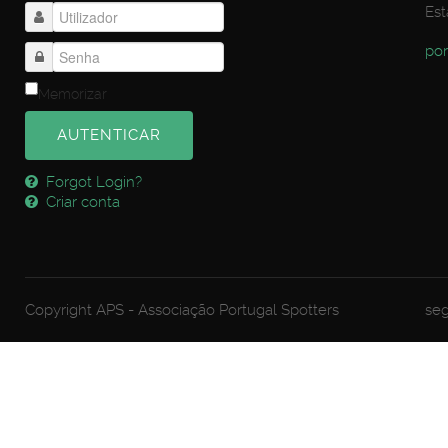
Est
por
Memorizar
AUTENTICAR
Forgot Login?
Criar conta
Copyright APS - Associação Portugal Spotters
seg