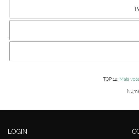
P
Incluir imagem :
Link da imagem :
Os comentári
Os visitantes não estão autorizados a colocar comentários. P
Primeiro autentique-se...
TOP 12:
Mais vot
Númer
LOGIN
C