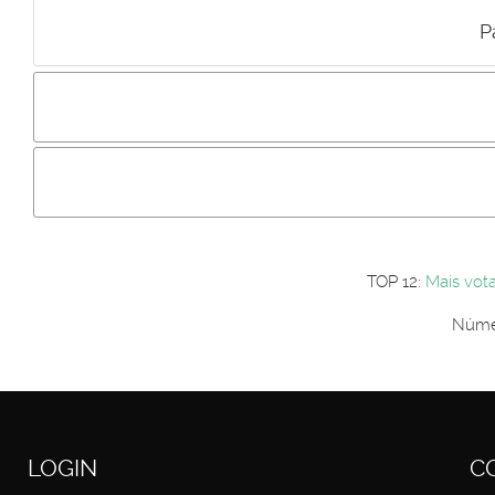
P
Incluir imagem :
Link da imagem :
Os comentári
Os visitantes não estão autorizados a colocar comentários. P
Primeiro autentique-se...
TOP 12:
Mais vot
Númer
LOGIN
C