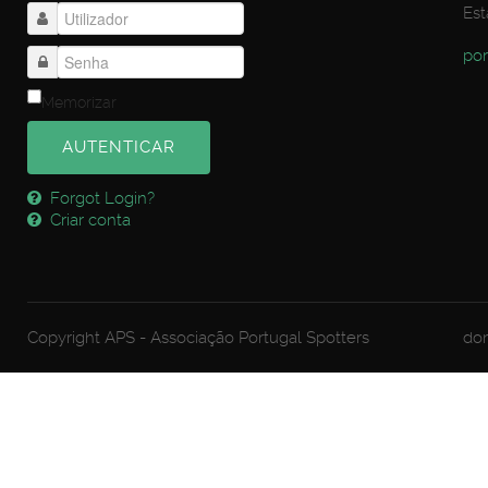
Est
por
Memorizar
AUTENTICAR
Forgot Login?
Criar conta
Copyright APS - Associação Portugal Spotters
dom