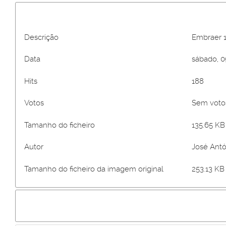
Descrição
Embraer 1
Data
sábado, 0
Hits
188
Votos
Sem vot
Tamanho do ficheiro
135.65 KB 
Autor
José Antó
Tamanho do ficheiro da imagem original
253.13 KB 