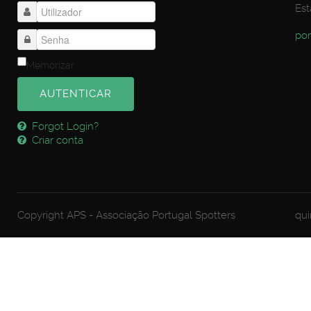
Est
por
Memorizar
AUTENTICAR
Forgot Login?
Criar conta
Copyright APS - Associação Portugal Spotters
qui