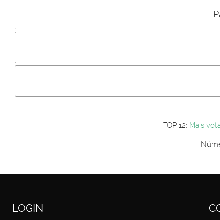
P
Incluir imagem :
Link da imagem :
Os comentári
Os visitantes não estão autorizados a colocar comentários. P
Primeiro autentique-se...
TOP 12:
Mais vot
Númer
LOGIN
C