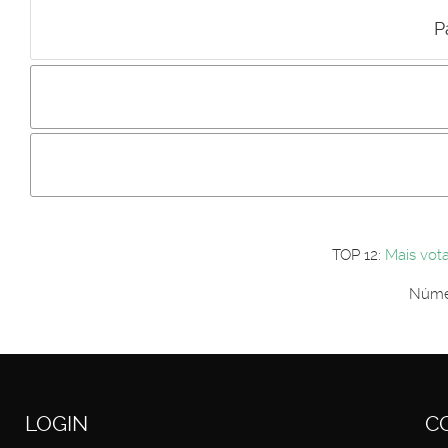
P
Incluir imagem :
Link da imagem :
Os comentári
Os visitantes não estão autorizados a colocar comentários. P
Primeiro autentique-se...
TOP 12:
Mais vot
Númer
LOGIN
C