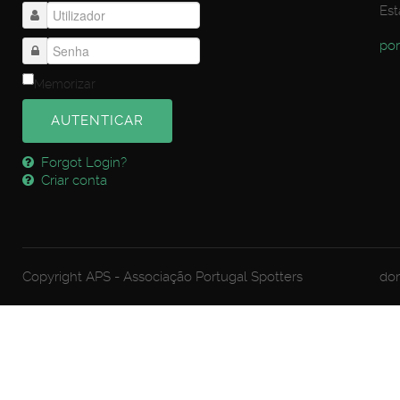
Est
por
Memorizar
AUTENTICAR
Forgot Login?
Criar conta
Copyright APS - Associação Portugal Spotters
dom