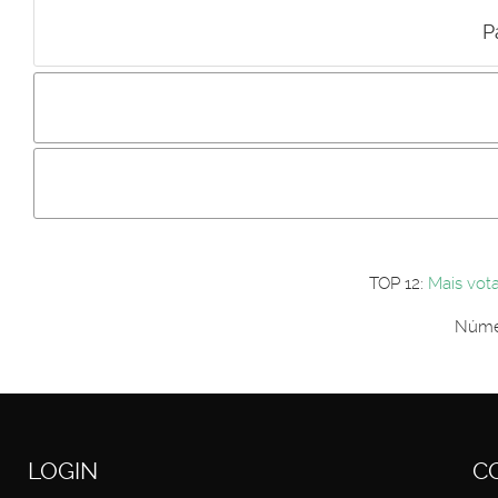
P
Incluir imagem :
Link da imagem :
Os comentári
Os visitantes não estão autorizados a colocar comentários. P
Primeiro autentique-se...
TOP 12:
Mais vot
Númer
LOGIN
C