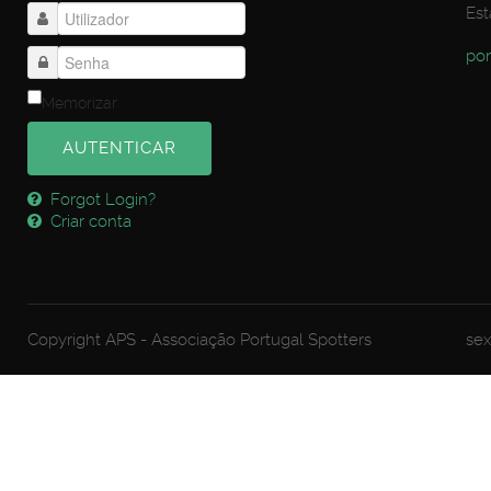
Est
por
Memorizar
AUTENTICAR
Forgot Login?
Criar conta
Copyright APS - Associação Portugal Spotters
sex