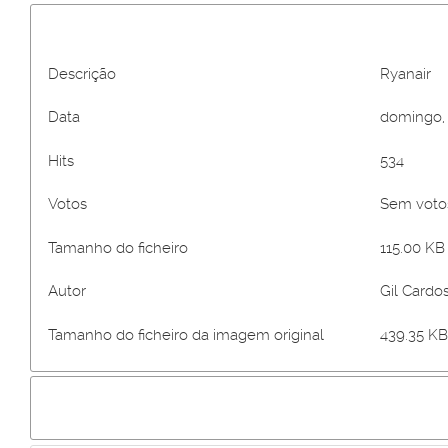
Descrição
Ryanair
Data
domingo, 
Hits
534
Votos
Sem vot
Tamanho do ficheiro
115.00 KB 
Autor
Gil Cardo
Tamanho do ficheiro da imagem original
439.35 KB