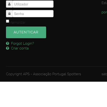
Est
por
Memorizar
AUTENTICAR
Forgot Login?
Criar conta
Copyright APS - Associação Portugal Spotters
sáb