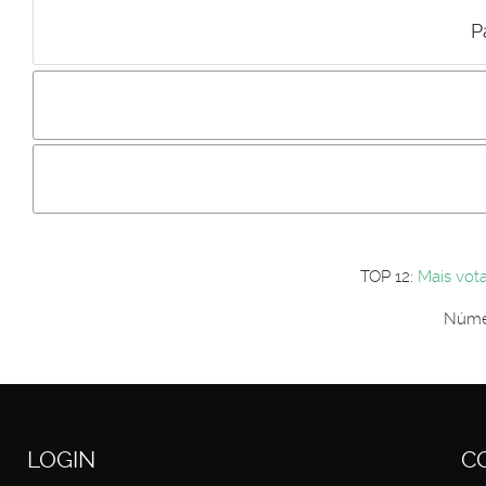
P
Incluir imagem :
Link da imagem :
Os comentári
Os visitantes não estão autorizados a colocar comentários. P
Primeiro autentique-se...
TOP 12:
Mais vot
Númer
LOGIN
C